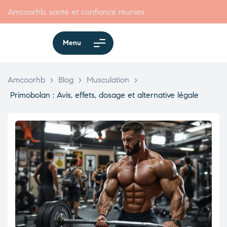
Amcoorhb, santé et confiance réunies
Menu
Amcoorhb
>
Blog
>
Musculation
>
Primobolan : Avis, effets, dosage et alternative légale