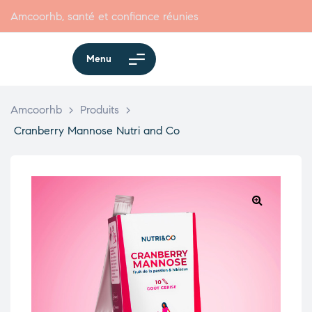
Amcoorhb, santé et confiance réunies
Menu
Amcoorhb
>
Produits
>
Cranberry Mannose Nutri and Co