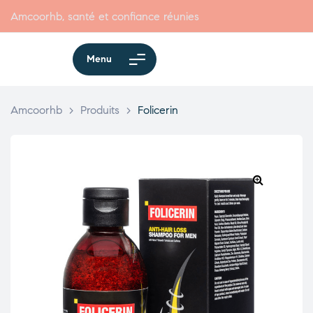
Amcoorhb, santé et confiance réunies
Menu
Amcoorhb
>
Produits
>
Folicerin