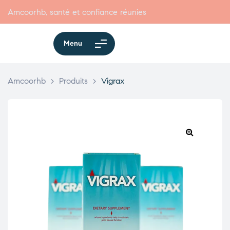
Amcoorhb, santé et confiance réunies
Menu
Amcoorhb
>
Produits
>
Vigrax