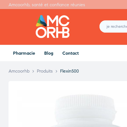
Amcoorhb, santé et confiance réunies
Pharmacie
Blog
Contact
Amcoorhb
>
Produits
>
Flexin500