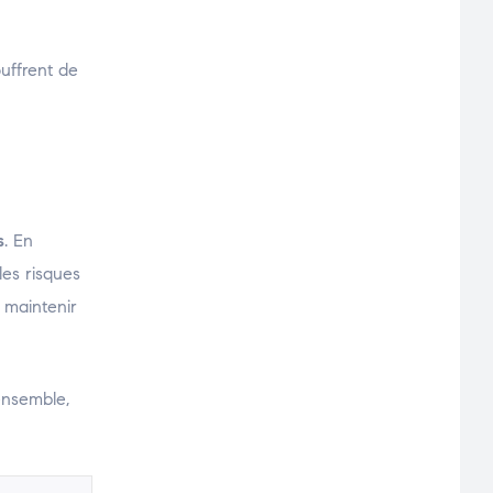
uffrent de
s
. En
les risques
à maintenir
ensemble,