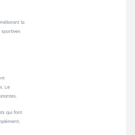
méliorant la
s sportives
ent
s. Le
stantes.
ts qui font
mplément,