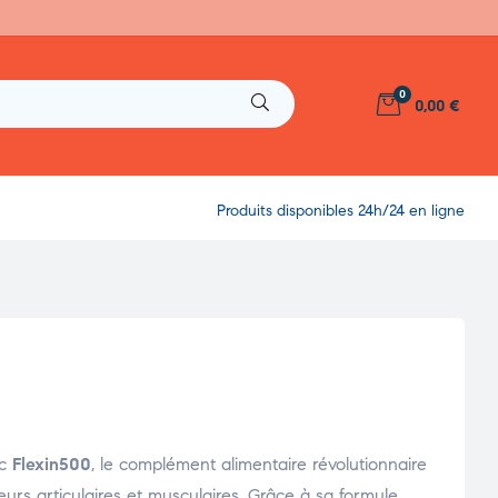
0
0,00 €
Produits disponibles 24h/24 en ligne
ec
Flexin500
, le complément alimentaire révolutionnaire
urs articulaires et musculaires. Grâce à sa formule