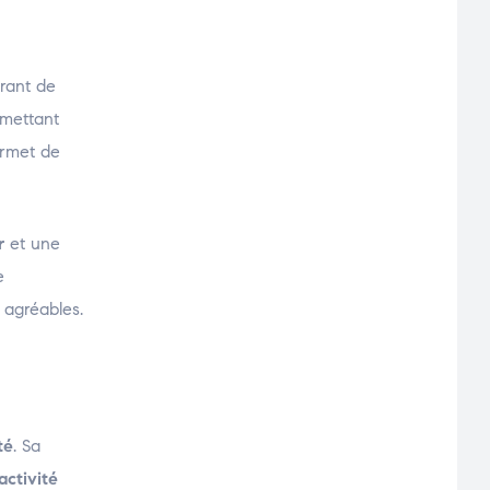
rant de
rmettant
ermet de
r
et une
e
 agréables.
té
. Sa
activité