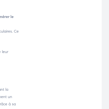
nérer le
culaires. Ce
 leur
nt la
ement un
grâce à sa