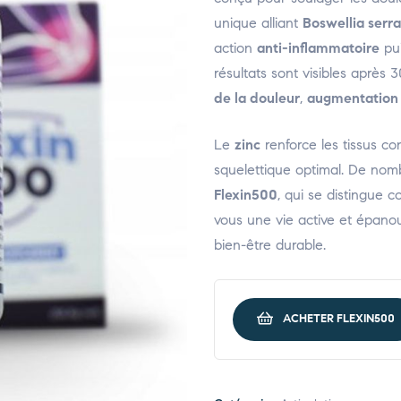
unique alliant
Boswellia serr
action
anti-inflammatoire
pui
résultats sont visibles après 30
de la douleur
,
augmentation 
Le
zinc
renforce les tissus co
squelettique optimal. De nom
Flexin500
, qui se distingue 
vous une vie active et épanou
bien-être durable.
ACHETER FLEXIN500