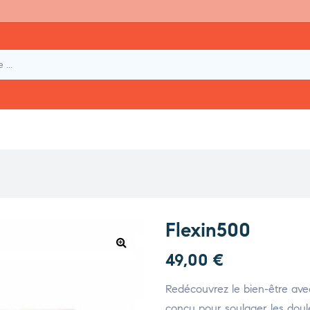
Flexin500
49,00
€
Redécouvrez le bien-être av
conçu pour soulager les doule