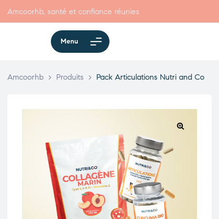
Amcoorhb, santé et confiance réunies
Menu
Amcoorhb
>
Produits
>
Pack Articulations Nutri and Co