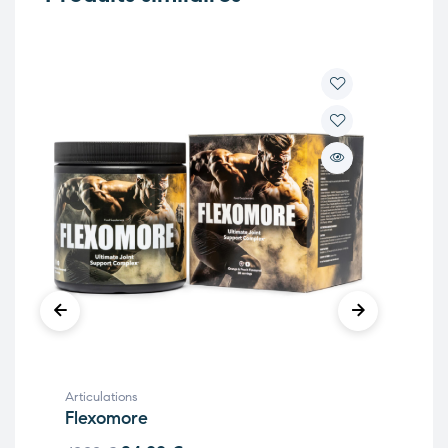
Articulations
Arti
Flexomore
Fo